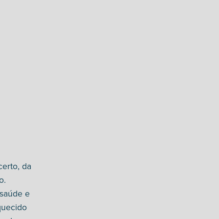
erto, da
o.
 saúde e
quecido