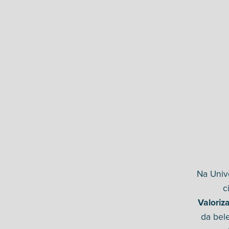
Na Univ
c
Valoriz
da bel